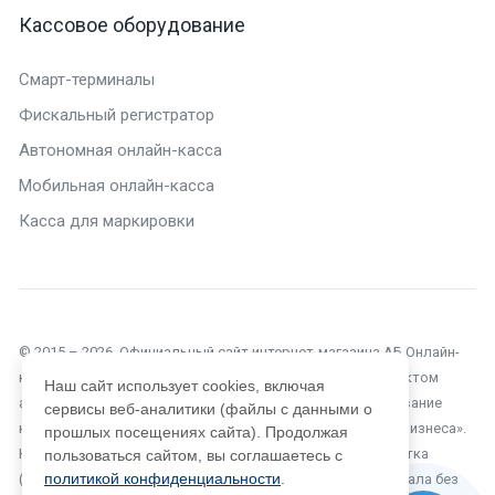
Кассовое оборудование
Смарт-терминалы
Фискальный регистратор
Автономная онлайн-касса
Мобильная онлайн-касса
Касса для маркировки
© 2015 – 2026. Официальный сайт интернет-магазина АБ Онлайн-
касса в Нижнем Новгороде. Текущий сайт является объектом
Наш сайт использует cookies, включая
авторского права, исключительные права, на использование
сервисы веб-аналитики (файлы с данными о
которого принадлежат компании ООО «Автоматизация Бизнеса».
прошлых посещениях сайта). Продолжая
Копирование, размножение, распространение, перепечатка
пользоваться сайтом, вы соглашаетесь с
политикой конфиденциальности
.
(целиком или частично), или иное использование материала без