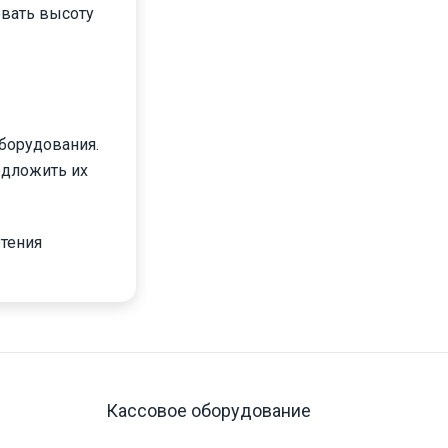
овать высоту
борудования.
едложить их
етения
Кассовое оборудование