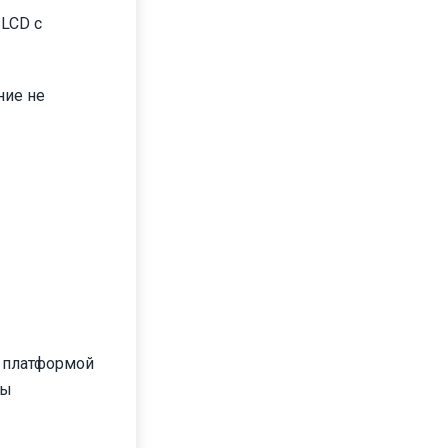
 LCD с
ние не
 платформой
ты