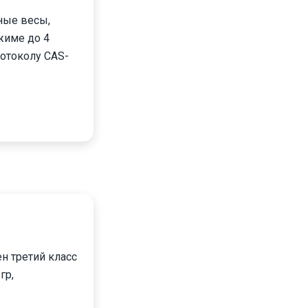
ные весы,
жиме до 4
ротоколу CAS-
н третий класс
гр,