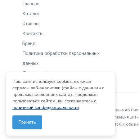
Главная
Каталог
Отзывы
Контакты
Бренд
Политика обработки персональных
данных
Договор оферты
Наш сайт использует cookies, включая
сервисы веб-аналитики (файлы с данными о
прошлых посещениях сайта). Продолжая
пользоваться сайтом, вы соглашаетесь с
политикой конфиденциальности
.
© 2015 – 2026. Официальный сайт интернет-магазина АБ Он
которого принадлежат компании ООО «Автоматизация Бизнес
Принять
письменного разрешения компании не допускается. Любое 