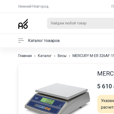
Нижний Новгород
Г
Каталог товаров
Главная
›
Каталог
›
Весы
›
MERCURY M-ER 326AF-15
MERCU
5 610
Указа
расчет