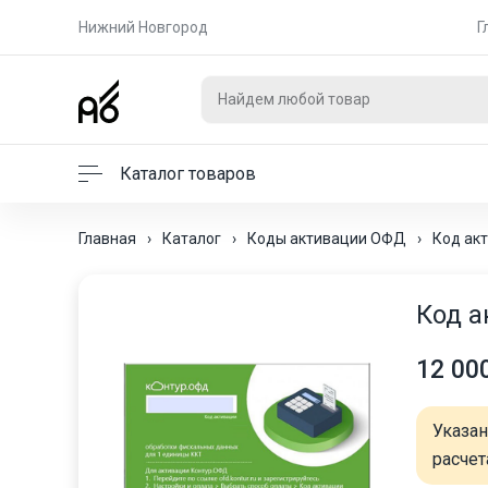
Нижний Новгород
Г
Каталог товаров
Главная
›
Каталог
›
Коды активации ОФД
›
Код ак
Код а
12 00
Указа
расчет