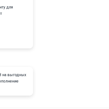
нту для
т
З на выгодных
дополнение