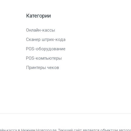
Категории
Онлайн-кассы
Сканер штрих-кода
POS-оборудование
POS-компьютеры
Принтеры чеков
лайн-касса в Нижнем Новгороде. Текущий сайт является объектом автор