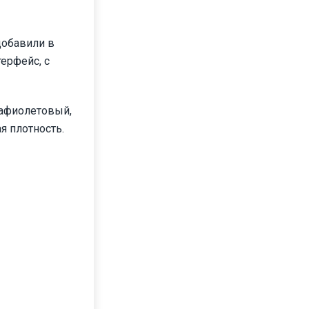
добавили в
терфейс, с
рафиолетовый,
я плотность.