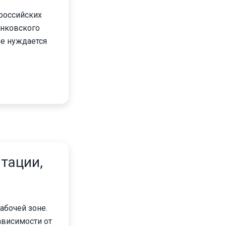
 российских
анковского
не нуждается
нтации,
абочей зоне.
ависимости от