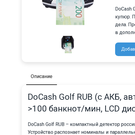
DoCash 
купюр. П
дела. П
в дополн
Добав
Описание
DoCash Golf RUB (с АКБ, а
>100 банкнот/мин, LCD ди
DoCash Golf RUB – компактный детектор росси
Устройство распознает номиналы и параллель