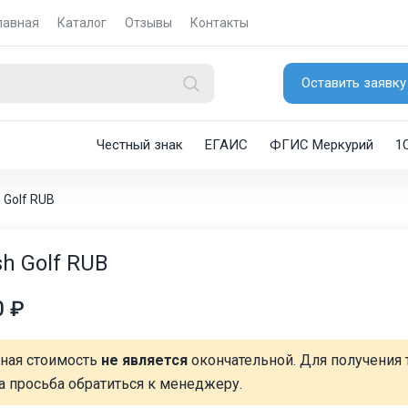
лавная
Каталог
Отзывы
Контакты
Оставить заявку
Честный знак
ЕГАИС
ФГИС Меркурий
1
 Golf RUB
h Golf RUB
0 ₽
нная стоимость
не является
окончательной. Для получения 
а просьба обратиться к менеджеру.